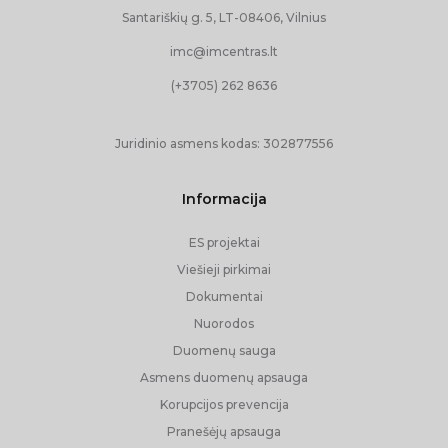
Santariškių g. 5, LT-08406, Vilnius
BIOBANKAS
imc@imcentras.lt
(+3705) 262 8636
Juridinio asmens kodas:
302877556
Informacija
ES projektai
Viešieji pirkimai
Dokumentai
Nuorodos
Duomenų sauga
Asmens duomenų apsauga
Korupcijos prevencija
Pranešėjų apsauga