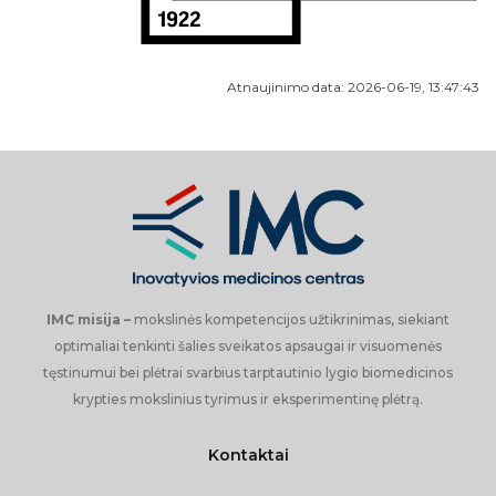
PANAUDOJIMAS KRŪTIES VĖŽIO MODELIUOSE
KAMIENINIŲ LĄSTELIŲ SEKRETUOJAMŲ EKSTRALĄSTELINIŲ
VEZIKULIŲ PANAUDOJIMAS UŽDEGIMO MODULIAVIMUI IR
Atnaujinimo data: 2026-06-19, 13:47:43
LĖTINIO SKAUSMO MALŠINIMUI.
BAIGTI ĮGYVENDINTI PROJEKTAI:
LOKALAUS GYDYMO METODŲ IR ANKSTYVOS STEBĖSENOS
IŠVYSTYMAS SIEKIANT SUMAŽINTI POOPERACINĮ PROSTATOS
VĖŽIO ATKRYTĮ
DOKTORANTŪRA
IMC misija –
mokslinės kompetencijos užtikrinimas, siekiant
MOKSLO TARYBA
optimaliai tenkinti šalies sveikatos apsaugai ir visuomenės
tęstinumui bei plėtrai svarbius tarptautinio lygio biomedicinos
krypties mokslinius tyrimus ir eksperimentinę plėtrą.
AKADEMINĖS ETIKOS KOMISIJA
Kontaktai
GYVŪNŲ GEROVĖS TARYBA