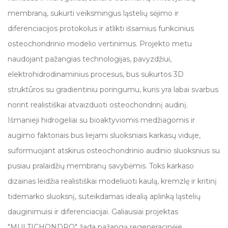
DAUGIASLUOKSNIS OSTEOCHONDRINIS BIOKONSTRUKTAS
membraną, sukurti veiksmingus ląstelių sėjimo ir
SKIRTAS VAISTŲ TESTAVIMUI MECHANINIOSTI MULIAVIMO
SĄLYGOMIS
diferenciacijos protokolus ir atlikti išsamius funkcinius
PORAS STABILIZUOJANČIO NIZINO VAIDMENS NUSTATYMAS
osteochondrinio modelio vertinimus. Projekto metu
NANOSEKUNDŽIŲ IR MIKROSEKUNDŽIŲ DIAPAZONO
naudojant pažangias technologijas, pavyzdžiui,
ELEKTROCHEMOTERAPIJOJE
elektrohidrodinaminius procesus, bus sukurtos 3D
NAUJI ŽYMENYS SLAPTŲ IKIVĖŽINIŲ KIAUŠIDŽIŲ IR
KIAUŠINTAKIŲ BŪKLIŲ DIAGNOSTIKAI
struktūros su gradientiniu poringumu, kuris yra labai svarbus
norint realistiškai atvaizduoti osteochondrinį audinį.
TIKSLINĖ FOTOTERMINĖ TERAPIJA ANTIBIOTIKAMS ATSPARIŲ
BAKTERINIŲ INFEKCIJŲ GYDYMUI PANAUDOJANT MAKSENUS
Išmanieji hidrogeliai su bioaktyviomis medžiagomis ir
(THERMEX)
augimo faktoriais bus liejami sluoksniais karkasų viduje,
PERFERT
suformuojant atskirus osteochondrinio audinio sluoksnius su
pusiau pralaidžių membranų savybėmis. Toks karkaso
SMARTPIEZO
dizainas leidžia realistiškai modeliuoti kaulą, kremzlę ir kritinį
NEON: NANODALELĖS IR EGZOSOMOS ORO TARŠOS POVEIKIO
MODELIAVIMUI: FRAKCIONAVIMO IR ANALIZĖS
tidemarko sluoksnį, suteikdamas idealią aplinką ląstelių
INFRASTRUKTŪRA
dauginimuisi ir diferenciacijai. Galiausiai projektas
STRESS-EV: MECHANINIO STRESO IR HIPOKSIJOS VALDOMI
"MULTICHONDRO" žada pažangą regeneracinėje