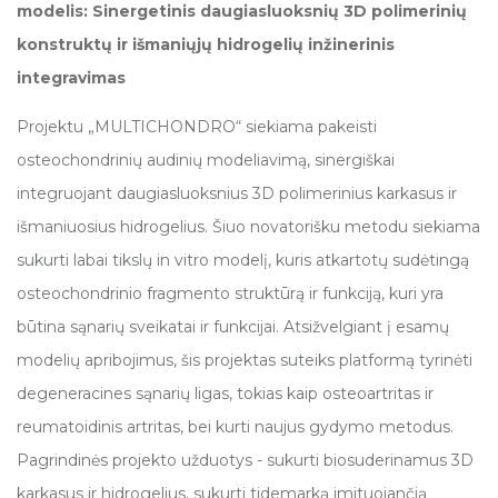
TWINFLAG
Gyvūnų gerovės taryba
modelis: Sinergetinis daugiasluoksnių 3D polimerinių
konstruktų ir išmaniųjų hidrogelių inžinerinis
EMAPS – CARDIO
Biobankas
integravimas
TARPSLANKSTELINIO DISKO DEGENERACIJOS GYDYMO
METODIKOS KŪRIMAS MODULIUOJANT STAT3 SIGNALINĮ KELIĄ
Projektu „MULTICHONDRO“ siekiama pakeisti
LINK PERSONALIZUOTO AUTOIMUNINIO EPITELITO VALDYMO:
osteochondrinių audinių modeliavimą, sinergiškai
IMC APC
SĄSAJŲ TARP MIKROBIOTOS, IMUNINIO ATSAKO IR KLINIKINĖS
integruojant daugiasluoksnius 3D polimerinius karkasus ir
RAIŠKOS TYRIMAS
APC įranga
išmaniuosius hidrogelius. Šiuo novatorišku metodu siekiama
ITIN AUKŠTO DAŽNIO ELEKTROCHEMOTERAPIJOS METODAS
GRĮSTAS NANO-LYGIO ELEKTRINIO LAUKO SUSTIPRINIMU IR
sukurti labai tikslų in vitro modelį, kuris atkartotų sudėtingą
APC paslaugos
IMPEDANSO MAŽINIMU: PIRMOJI IN VIVO VALIDACIJA
osteochondrinio fragmento struktūrą ir funkciją, kuri yra
MULTICHONDRO
APC tvarka
būtina sąnarių sveikatai ir funkcijai. Atsižvelgiant į esamų
modelių apribojimus, šis projektas suteiks platformą tyrinėti
ELEKTRAI LAIDŽIŲ POLIMERŲ PRITAIKYMAS
KONTROLIUOJAMAM VAISTŲ IŠSKYRIMUI
degeneracines sąnarių ligas, tokias kaip osteoartritas ir
reumatoidinis artritas, bei kurti naujus gydymo metodus.
NAUJOS KARTOS NANO-ELEKTROCHEMOTERAPIJA
NAUDOJANT ASIMETRINIŲ NANOSEKUNDINIŲ IMPULSŲ SEKAS:
Pagrindinės projekto užduotys - sukurti biosuderinamus 3D
IN VIVO VALIDACIJA
karkasus ir hidrogelius, sukurti tidemarką imituojančią