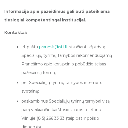
Informacija apie pažeidimus gali būti pateikiama
tiesiogiai kompetentingai institucijai.
Kontaktai:
el. paštu
pranesk
@stt.lt
siunčiant užpildytą
Specialiųjų tyrimų tarnybos rekomenduojamą
Pranešimo apie korupcinio pobūdžio teisės
pažeidimą formą;
per Specialiųjų tyrimų tarnybos interneto
svetainę;
paskambinus Specialiųjų tyrimų tarnybai visą
parą veikiančiu karštosios linijos telefonu
Vilniuje (8 5) 266 33 33 (taip pat ir poilsio
dienomis).