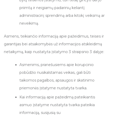
bylų teisenos įstatymu, turi teisę ginčyti dėl jo
priimtą ir neigiamų padarinių keliantį
administracinį sprendimą arba kitokį veiksmą ar
neveikimą.
Asmens, teikiančio informaciją apie pažeidimus, teises ir
garantijas bei atsakomybės už informacijos atskleidimą
netaikymą, kaip nustatyta Įstatymo 3 straipsnio 3 dalyje:
Asmenims, pranešusiems apie korupcinio
pobūdžio nusikalstamas veikas, gali būti
taikomos pagalbos, apsaugos ir skatinimo
priemonės Įstatyme nustatyta tvarka.
Kai informaciją apie pažeidimą pateikiantis
asmuo Įstatyme nustatyta tvarka pateikia
informaciją, susijusią su