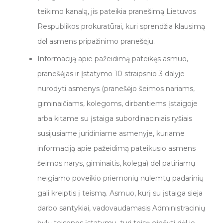
teikimo kanalą, jis pateikia pranešimą Lietuvos
Respublikos prokuratūrai, kuri sprendžia klausimą
dėl asmens pripažinimo pranešėju.
Informaciją apie pažeidimą pateikęs asmuo,
pranešėjas ir Įstatymo 10 straipsnio 3 dalyje
nurodyti asmenys (pranešėjo šeimos nariams,
giminaičiams, kolegoms, dirbantiems įstaigoje
arba kitame su įstaiga subordinaciniais ryšiais
susijusiame juridiniame asmenyje, kuriame
informaciją apie pažeidimą pateikusio asmens
šeimos narys, giminaitis, kolega) dėl patiriamų
neigiamo poveikio priemonių nulemtų padarinių
gali kreiptis į teismą. Asmuo, kurį su įstaiga sieja
darbo santykiai, vadovaudamasis Administracinių