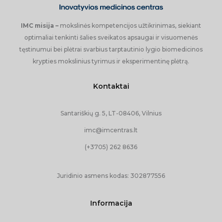
IMC misija –
mokslinės kompetencijos užtikrinimas, siekiant
optimaliai tenkinti šalies sveikatos apsaugai ir visuomenės
tęstinumui bei plėtrai svarbius tarptautinio lygio biomedicinos
krypties mokslinius tyrimus ir eksperimentinę plėtrą.
Kontaktai
Santariškių g. 5, LT-08406, Vilnius
imc@imcentras.lt
(+3705) 262 8636
Juridinio asmens kodas:
302877556
Informacija