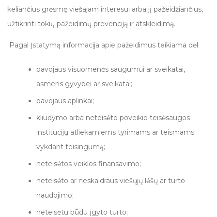
Gyvūnų gerovės taryba
keliančius grėsmę viešajam interesui arba jį pažeidžiančius,
užtikrinti tokių pažeidimų prevenciją ir atskleidimą.
Biobankas
Pagal Įstatymą informacija apie pažeidimus teikiama dėl:
pavojaus visuomenės saugumui ar sveikatai,
asmens gyvybei ar sveikatai;
pavojaus aplinkai;
kliudymo arba neteisėto poveikio teisėsaugos
institucijų atliekamiems tyrimams ar teismams
vykdant teisingumą;
neteisėtos veiklos finansavimo;
neteisėto ar neskaidraus viešųjų lėšų ar turto
naudojimo;
neteisėtu būdu įgyto turto;