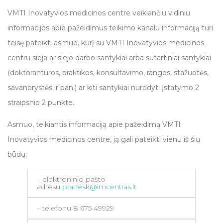
VMTI Inovatyvios medicinos centre veikiančiu vidiniu
informacijos apie pažeidimus teikimo kanalu informaciją turi
teisę pateikti asmuo, kurį su VMTI Inovatyvios medicinos
centru sieja ar siejo darbo santykiai arba sutartiniai santykiai
(doktorantūros, praktikos, konsultavimo, rangos, stažuotės,
savanorystės ir pan.) ar kiti santykiai nurodyti Įstatymo 2
straipsnio 2 punkte.
Asmuo, teikiantis informaciją apie pažeidimą VMTI
Inovatyvios medicinos centre, ją gali pateikti vienu iš šių
būdų:
– elektroninio pašto
adresu
pranesk@imcentras.lt
– telefonu 8 675 49929