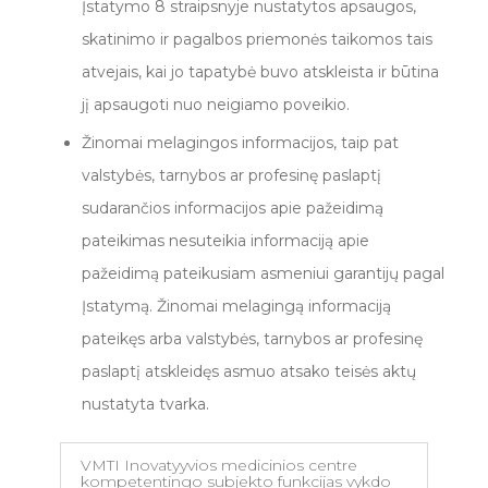
Įstatymo 8 straipsnyje nustatytos apsaugos,
skatinimo ir pagalbos priemonės taikomos tais
atvejais, kai jo tapatybė buvo atskleista ir būtina
jį apsaugoti nuo neigiamo poveikio.
Žinomai melagingos informacijos, taip pat
valstybės, tarnybos ar profesinę paslaptį
sudarančios informacijos apie pažeidimą
pateikimas nesuteikia informaciją apie
pažeidimą pateikusiam asmeniui garantijų pagal
Įstatymą. Žinomai melagingą informaciją
pateikęs arba valstybės, tarnybos ar profesinę
paslaptį atskleidęs asmuo atsako teisės aktų
nustatyta tvarka.
VMTI Inovatyyvios medicinios centre
kompetentingo subjekto funkcijas vykdo