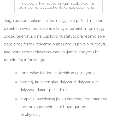
– tiesiogiai kompetentingam subjektui (žr.
žemiau nurodytus kontaktinius duomenis)
Jeigu asmuo, teikiantis informaciją apie pažeidimą, nori
pateikti laisvos formos pranešimą ar pateikti informaciją
žodžiu telefonu, o ne užpildyti nustatytą pranešimo apie
pažeidimą formą, tokiame pranešime jis privalo nurodyti,
kad pranešimas teikiamas vadovaujantis Įstatymu bei
pateikti šią informaciją:
konkrečias faktines pažeidimo aplinkybes;
asmenį, kuris rengiasi dalyvauti, dalyvauja ar
dalyvavo darant pažeidimą;
ar apie šį pažeidimą jis jau pranešė; jeigu pranešė,
kam buvo pranešta ir ar buvo gautas
atsakymas;