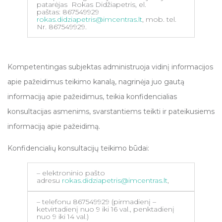
patarėjas Rokas Didžiapetris, el.
paštas: 867549929
rokas.didziapetris@imcentras.lt
, mob. tel.
Nr. 867549929.
Kompetentingas subjektas administruoja vidinį informacijos
apie pažeidimus teikimo kanalą, nagrinėja juo gautą
informaciją apie pažeidimus, teikia konfidencialias
konsultacijas asmenims, svarstantiems teikti ir pateikusiems
informaciją apie pažeidimą.
Konfidencialių konsultacijų teikimo būdai:
– elektroninio pašto
adresu
rokas.didziapetris@imcentras.lt
,
– telefonu 867549929 (pirmadienį –
ketvirtadienį nuo 9 iki 16 val., penktadienį
nuo 9 iki 14 val.)