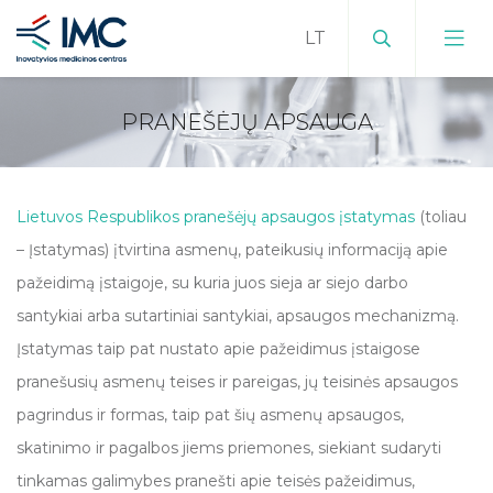
PRANEŠĖJŲ APSAUGA
Istorija
Padaliniai
Karjera
Lietuvos Respublikos pranešėjų apsaugos įstatymas
(toliau
IMC APC
Mokslinės veiklos kryptys
Kaip mus rasti
– Įstatymas) įtvirtina asmenų, pateikusių informaciją apie
pažeidimą įstaigoje, su kuria juos sieja ar siejo darbo
APC įranga
Projektai
Veiklos dokumentai
santykiai arba sutartiniai santykiai, apsaugos mechanizmą.
APC paslaugos
Doktorantūra
Įstatymas taip pat nustato apie pažeidimus įstaigose
Struktūra
pranešusių asmenų teises ir pareigas, jų teisinės apsaugos
APC tvarka
Mokslo Taryba
Lygios galimybės
pagrindus ir formas, taip pat šių asmenų apsaugos,
skatinimo ir pagalbos jiems priemones, siekiant sudaryti
Akademinės etikos komisija
Kontaktai
tinkamas galimybes pranešti apie teisės pažeidimus,