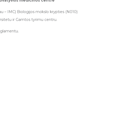
novatyvios medicinos centre
iau – IMC) Biologijos mokslo krypties (N010)
rsitetu ir Gamtos tyrimu centru.
eglamentu.