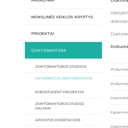
Doktora
PADALINIAI
Valstybi
MOKSLINĖS VEIKLOS KRYPTYS
doktoran
PROJEKTAI
Doktoran
Dokumen
DOKTORANTŪRA
DOKTORANTŪROS STUDIJOS
Prašymas 
INFORMACIJA DOKTORANTAMS
Prašymas 
EUROSTUDENT PROJEKTAS
Doktorant
DOKTORANTŪROS STUDIJŲ
DALYKAI
Egzamino
APGINTOS DISERTACIJOS
Doktorant