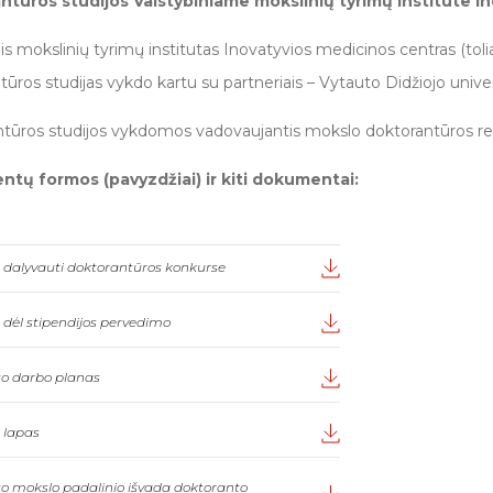
ntūros studijos Valstybiniame mokslinių tyrimų institute I
nis mokslinių tyrimų institutas Inovatyvios medicinos centras (tol
tūros studijas vykdo kartu su partneriais – Vytauto Didžiojo unive
tūros studijos vykdomos vadovaujantis mokslo doktorantūros r
tų formos (pavyzdžiai) ir kiti dokumentai:
dalyvauti doktorantūros konkurse
dėl stipendijos pervedimo
o darbo planas
 lapas
o mokslo padalinio išvada doktoranto