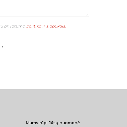
su privatumo
politika ir slapukais.
TI
Mums rūpi Jūsų nuomonė