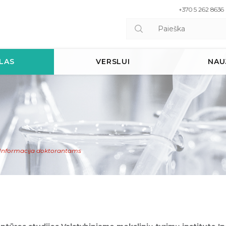
+370 5 262 8636
LAS
VERSLUI
NAU
Informacija doktorantams