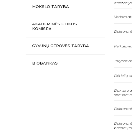
atestacija
MOKSLO TARYBA
Vadovo ats
AKADEMINĖS ETIKOS
KOMISIJA
Doktorant
GYVŪNŲ GEROVĖS TARYBA
Reikalavim
Tarybos da
BIOBANKAS
Dėl lėšų, 
Daktaro di
spaudai r
Doktorant
Doktorant
priedai (f