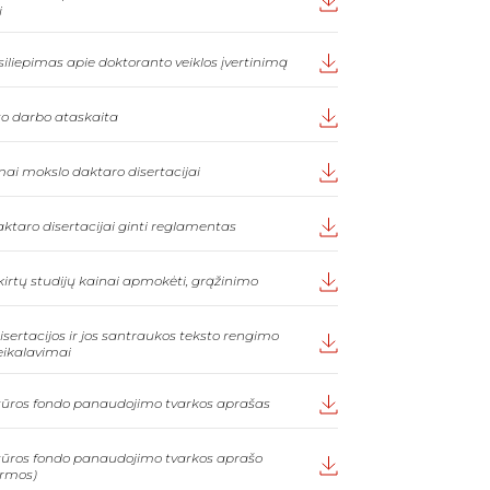
i
iliepimas apie doktoranto veiklos įvertinimą
o darbo ataskaita
ai mokslo daktaro disertacijai
ktaro disertacijai ginti reglamentas
skirtų studijų kainai apmokėti, grąžinimo
sertacijos ir jos santraukos teksto rengimo
eikalavimai
ūros fondo panaudojimo tvarkos aprašas
ūros fondo panaudojimo tvarkos aprašo
ormos)